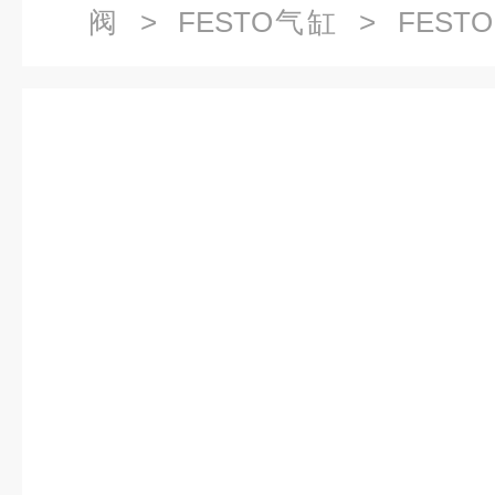
阀
>
FESTO气缸
> FESTO
570-PPVA-N3